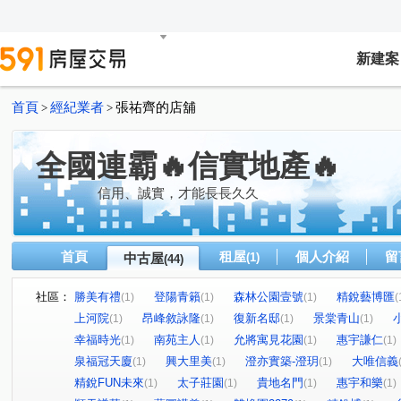
新建案
首頁
經紀業者
張祐齊的店舖
>
>
全國連霸🔥信實地產🔥
信用、誠實，才能長長久久
首頁
租屋
個人介紹
留
中古屋
(1)
(44)
社區：
勝美有禮
登陽青籟
森林公園壹號
精銳藝博匯
(1)
(1)
(1)
(
上河院
昂峰敘詠隆
復新名邸
景棠青山
(1)
(1)
(1)
(1)
幸福時光
南苑主人
允將寓見花園
惠宇謙仁
(1)
(1)
(1)
(1)
泉福冠天廈
興大里美
澄亦實築-澄玥
大唯信義
(1)
(1)
(1)
精銳FUN未來
太子莊園
貴地名門
惠宇和樂
(1)
(1)
(1)
(1)