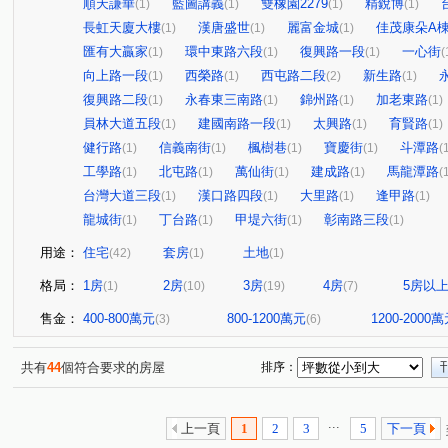
順天謙華
藍圖講義
雙橡園2279
精銳博
(1)
(1)
(1)
(1)
長虹天廈大樓
漢唐盛世
麗富金城
佳茂康朵A
(1)
(1)
(1)
匯有大贏家
環中東路六段
復興路一段
一心街
(1)
(1)
(1)
(
向上路一段
西榮路
西屯路二段
新生路
(1)
(1)
(2)
(1)
復興路二段
永春東三南路
錦州路
加老東路
(1)
(1)
(1)
(1)
員林大道五段
建國南路一段
太興路
育賢路
(1)
(1)
(1)
(1)
健行路
信義南街
楓樹巷
寶慶街
斗潭路
(1)
(1)
(1)
(1)
(
工學路
北屯路
萬仙街
建成路
馬龍潭路
(1)
(1)
(1)
(1)
(
台灣大道三段
漢口路四段
大里路
逢甲路
(1)
(1)
(1)
(1)
龍城街
丁台路
甲堤六街
彰南路三段
(1)
(1)
(1)
(1)
用途：
住宅
套房
土地
(42)
(1)
(1)
格局：
1房
2房
3房
4房
5房以
(1)
(10)
(19)
(7)
售金：
400-800萬元
800-1200萬元
1200-2000
(3)
(6)
共有
44
個符合要求的房屋
排序：
...
上一頁
1
2
3
5
下一頁