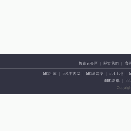
投資者專區
關於我們
廣
591租屋
591中古屋
591新建案
591土地
8891新車
88
Copyrigh