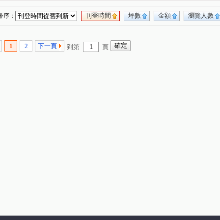
刊登時間
坪數
金額
瀏覽人數
排序：
1
2
下一頁
到第
頁