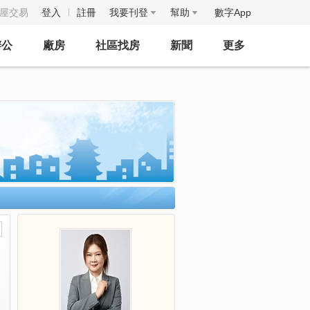
房屋交易
登入
註冊
我要刊登
幫助
數字App
辦公
廠房
社區找房
新聞
更多