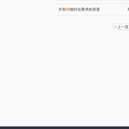
天母東路
(1)
共有
15
個符合要求的房屋
上一頁