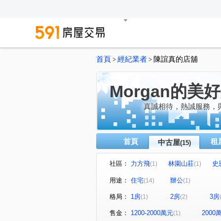
首頁
經紀業者
陳誼真的店舖
>
>
Morgan的美
真誠相待，熱誠服務，
首頁
租
中古屋
(15)
社區：
力方飛
林園山莊
史
(1)
(1)
花見
大福將綜合大樓
(1)
(1)
用途：
住宅
辦公
(14)
(1)
康和摘星
滿園春
承
(1)
(1)
格局：
1房
2房
3房
(1)
(2)
美崙街
格致路
磺港
(1)
(1)
敬業二路
中山北路五段
(1)
(1)
售金：
1200-2000萬元
200
(1)