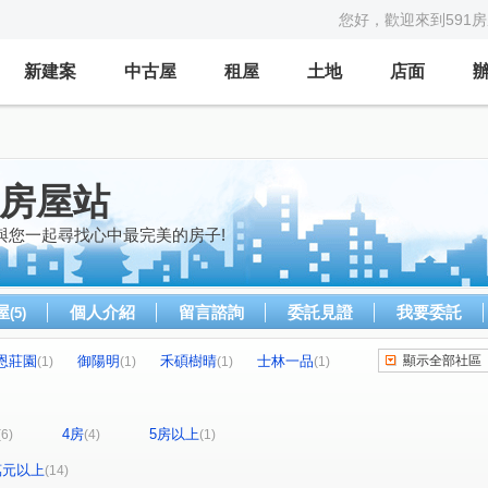
您好，歡迎來到591
新建案
中古屋
租屋
土地
店面
好房屋站
與您一起尋找心中最完美的房子!
屋
個人介紹
留言諮詢
委託見證
我要委託
(5)
恩莊園
御陽明
禾碩樹晴
士林一品
顯示全部社區
(1)
(1)
(1)
(1)
忠泰世界廣場
長虹虹頂
康莊
六隱
(1)
(1)
(1)
(1)
德路七段
中山北路七段
康樂街
(1)
(1)
(1)
4房
5房以上
(6)
(4)
(1)
路
大南路
中山北路六段
寧夏路
(1)
(1)
(1)
(1)
中央北路二段
天母北路
忠義街
(1)
(1)
(1)
0萬元以上
(14)