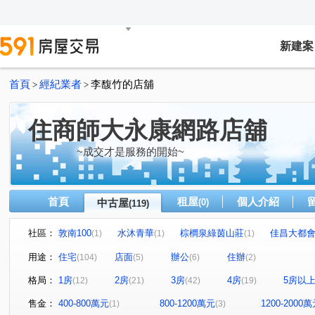
新建案
首頁
經紀業者
李馥竹的店舖
>
>
住商師大永康網路店舖
~成交才是服務的開始~
首頁
租屋
個人介紹
中古屋
(0)
(119)
社區：
敦南100
水沐青華
棕櫚泉綠茵山莊
佳昌大都
(1)
(1)
(1)
潤泰遠景21
林肯大廈
TOP衡陽
中正豪園
(1)
(1)
(1)
(1)
用途：
住宅
店面
辦公
住辦
(104)
(5)
(6)
(2)
Diamond Towers 台北之星
大安money
世運大樓
(1)
(2)
(1)
格局：
1房
2房
3房
4房
5房以
(12)
(21)
(42)
(19)
星雲大樓
仁愛壹邸
永田町
群樂大廈
儒
(1)
(1)
(1)
(1)
漢陽麗景名廈
麗池PARTY大樓
館前雙星
大直
(1)
(1)
(1)
售金：
400-800萬元
800-1200萬元
1200-2000
(1)
(3)