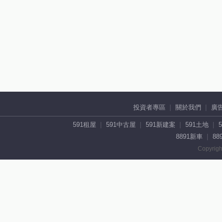
投資者專區
關於我們
廣
591租屋
591中古屋
591新建案
591土地
8891新車
88
Copyrigh