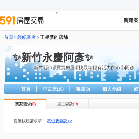
新建案
首頁
經紀業者
王昶彥的店舖
>
>
✨新竹永慶阿彥✨
新竹縣市✌買賣房屋✌找最年輕有活力的👍👍阿彥
首頁
中古屋
租屋
個人介紹
留
(10)
(0)
屋主委託
(0)
買家需求
(0)
暫無找屋需求唷！
我也要委託>>