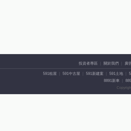
投資者專區
關於我們
廣
591租屋
591中古屋
591新建案
591土地
8891新車
88
Copyrigh