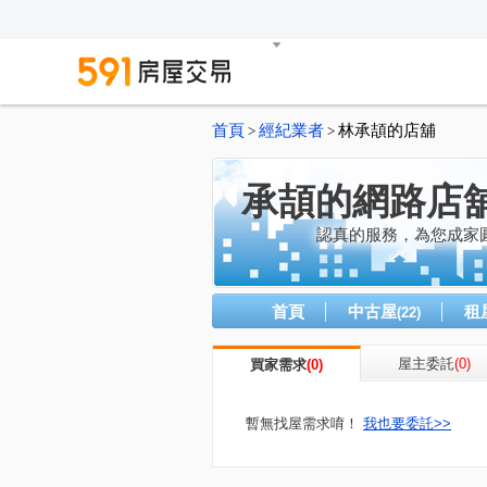
首頁
經紀業者
林承頡的店舖
>
>
承頡的網路店舖
認真的服務，為您成家圓夢
首頁
中古屋
租
(22)
屋主委託
(0)
買家需求
(0)
暫無找屋需求唷！
我也要委託>>