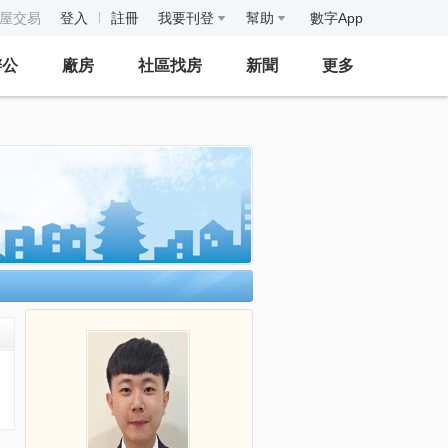
房屋交易
登入
註冊
我要刊登
幫助
數字App
辦公
廠房
社區找房
新聞
更多