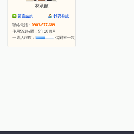
林承頡
留言諮詢
我要委託
聯絡電話：
0903-677-689
使用591時間：5年10個月
一週活躍度：
偶爾來一次