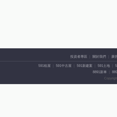
投資者專區
關於我們
廣
591租屋
591中古屋
591新建案
591土地
8891新車
88
Copyrigh