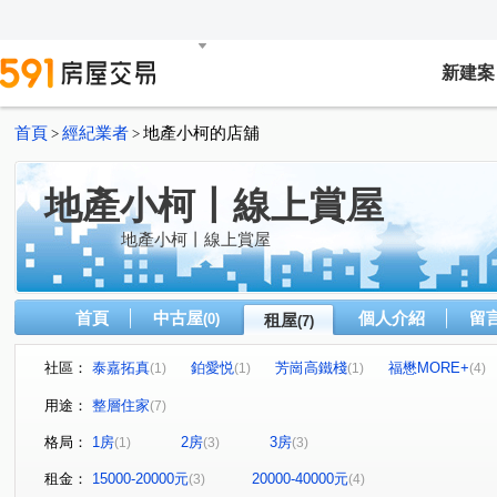
新建案
首頁
經紀業者
地產小柯的店舖
>
>
地產小柯丨線上賞屋
地產小柯丨線上賞屋
首頁
中古屋
個人介紹
留
(0)
租屋
(7)
社區：
泰嘉拓真
鉑愛悦
芳崗高鐵棧
福懋MORE+
(1)
(1)
(1)
(4)
博愛四路
高鐵路
加昌路
(1)
(1)
(4)
用途：
整層住家
(7)
格局：
1房
2房
3房
(1)
(3)
(3)
租金：
15000-20000元
20000-40000元
(3)
(4)