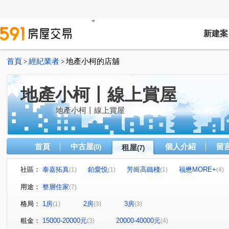
新建案
首頁
經紀業者
地產小柯的店舖
>
>
地產小柯丨線上賞屋
地產小柯丨線上賞屋
首頁
中古屋
個人介紹
留
(0)
租屋
(7)
社區：
泰嘉拓真
鉑愛悦
芳崗高鐵棧
福懋MORE+
(1)
(1)
(1)
(4)
博愛四路
高鐵路
加昌路
(1)
(1)
(4)
用途：
整層住家
(7)
格局：
1房
2房
3房
(1)
(3)
(3)
租金：
15000-20000元
20000-40000元
(3)
(4)