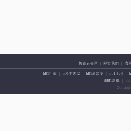
投資者專區
關於我們
廣
591租屋
591中古屋
591新建案
591土地
8891新車
88
Copyrigh