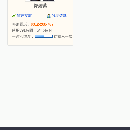
鄭綉蓁
留言諮詢
我要委託
聯絡電話：
0912-208-767
使用591時間：5年6個月
一週活躍度：
偶爾來一次