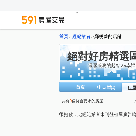
首頁
經紀業者
鄭綉蓁的店舖
>
>
絕對好房精選
溫馨服務的起點VS幸
首頁
中古屋
(3)
租
共有
0
個符合要求的房屋
很抱歉，此經紀業者未刊登租屋廣告