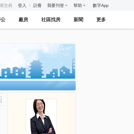
房屋交易
登入
註冊
我要刊登
幫助
數字App
辦公
廠房
社區找房
新聞
更多