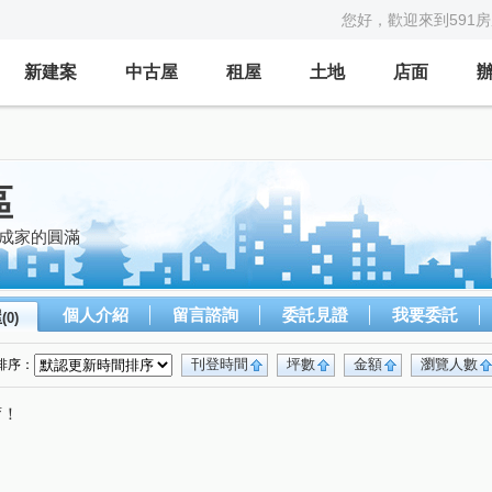
您好，歡迎來到591
新建案
中古屋
租屋
土地
店面
區
福成家的圓滿
個人介紹
留言諮詢
委託見證
我要委託
屋
(0)
刊登時間
坪數
金額
瀏覽人數
排序：
唷！