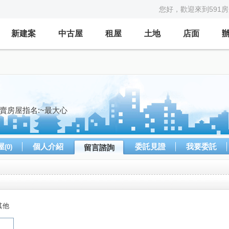
您好，歡迎來到591
新建案
中古屋
租屋
土地
店面
買賣房屋指名:~最大心
屋
個人介紹
委託見證
我要委託
(0)
留言諮詢
其他