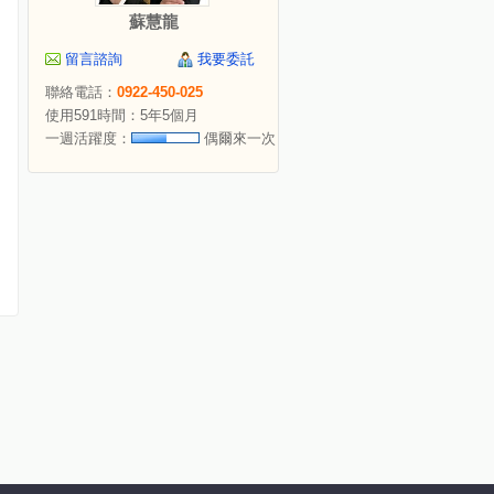
蘇慧龍
留言諮詢
我要委託
聯絡電話：
0922-450-025
使用591時間：5年5個月
一週活躍度：
偶爾來一次