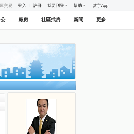
房屋交易
登入
註冊
我要刊登
幫助
數字App
辦公
廠房
社區找房
新聞
更多