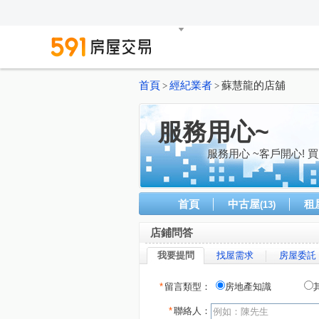
首頁
經紀業者
蘇慧龍的店舖
>
>
服務用心~
服務用心 ~客戶開心! 
首頁
中古屋
租
(13)
店鋪問答
我要提問
找屋需求
房屋委託
*
留言類型：
房地產知識
*
聯絡人：