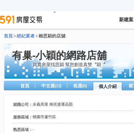
新建案
首頁
經紀業者
賴思穎的店舖
>
>
有巢-小穎的網路店舖
買賣房屋找思穎 幫您創造真雙〝穎〞
首頁
中古屋
租屋
留
(13)
(0)
個人介紹
永義房屋 南崁捷運晶顥
就職公司：
桃園市蘆竹區
服務區域：
-
熟悉區域：