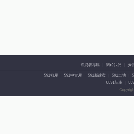
投資者專區
關於我們
廣
591租屋
591中古屋
591新建案
591土地
8891新車
88
Copyrigh