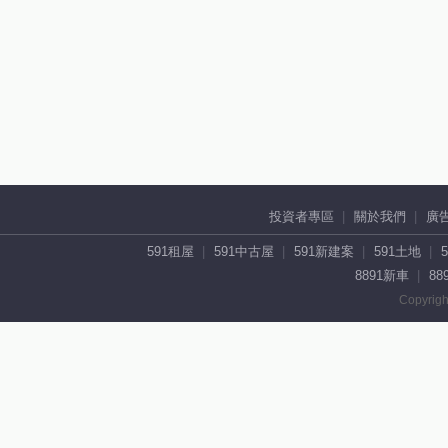
投資者專區
關於我們
廣
591租屋
591中古屋
591新建案
591土地
8891新車
88
Copyrigh