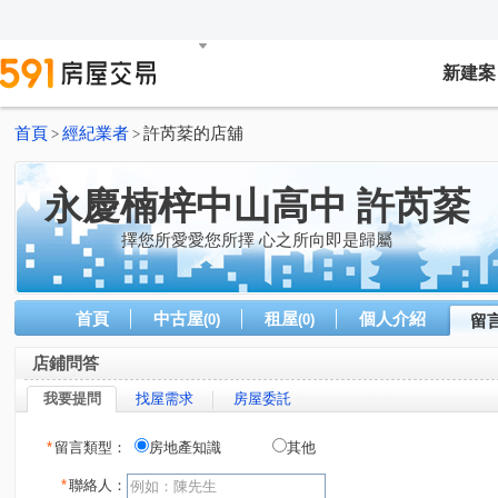
新建案
首頁
經紀業者
許芮棻的店舖
>
>
永慶楠梓中山高中 許芮棻
擇您所愛愛您所擇 心之所向即是歸屬
首頁
中古屋
租屋
個人介紹
(0)
(0)
留
店鋪問答
我要提問
找屋需求
房屋委託
*
留言類型：
房地產知識
其他
*
聯絡人：