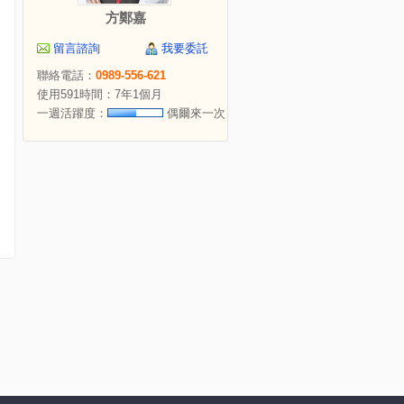
方鄭嘉
留言諮詢
我要委託
聯絡電話：
0989-556-621
使用591時間：7年1個月
一週活躍度：
偶爾來一次