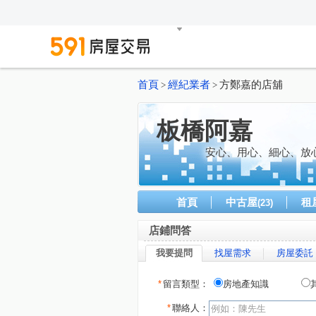
首頁
經紀業者
方鄭嘉的店舖
>
>
板橋阿嘉
安心、用心、細心、放
首頁
中古屋
租
(23)
店鋪問答
我要提問
找屋需求
房屋委託
*
留言類型：
房地產知識
*
聯絡人：