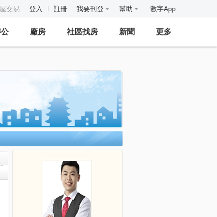
房屋交易
登入
註冊
我要刊登
幫助
數字App
辦公
廠房
社區找房
新聞
更多