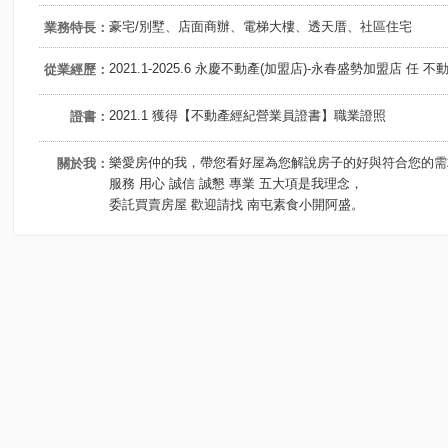
豪宅/別墅、店面商辦、電梯大樓、透天厝、社區住宅
業務特長：
2021.1-2025.6 永慶不動產(加盟店)-永春盛勢加盟店 任 
從業經歷：
2021.1 獲得【不動產經紀營業員證書】職業證照
證書：
樂愛房仲的我，帶您看好屋為您解說房子的好與符合您的需
關於我：
服務 用心 誠信 誠懇 專業 五大項是我理念，
委託買賣房屋 歡迎請找 南屯素食小開阿盛。