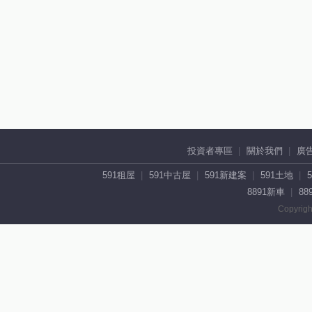
投資者專區
關於我們
廣
591租屋
591中古屋
591新建案
591土地
8891新車
88
Copyrigh