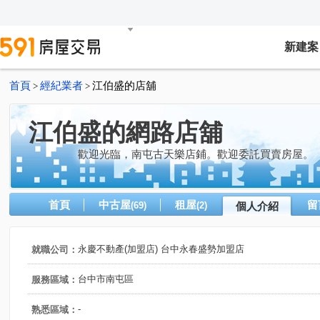
新建案
首頁
經紀業者
江伯盛的店舖
>
>
江伯盛的網路店舖
歡迎光臨，南屯古天樂店鋪。歡迎委託買賣房屋。
首頁
中古屋
租屋
留
(69)
(2)
個人介紹
永慶不動產(加盟店) 台中永春盛勢加盟店
就職公司：
台中市南屯區
服務區域：
-
熟悉區域：