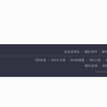
投資者專區
關於我們
廣
591租屋
591中古屋
591新建案
591土地
8891新車
88
Copyrigh