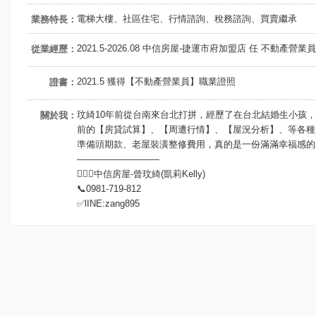
電梯大樓、社區住宅、行情諮詢、稅務諮詢、買賣繼承
業務特長：
2021.5-2026.08 中信房屋-捷運市府加盟店 任 不動產營業員
從業經歷：
2021.5 獲得【不動產營業員】職業證照
證書：
玟綺10年前從台南來台北打拼，經歷了在台北結婚生小孩
關於我：
前的【房貸試算】、【周遭行情】、【屋況分析】、等各種
準備頭期款、老屋裝潢整修費用，真的是一份滿滿幸福感的
—————————
💁🏻‍♀️中信房屋-曾玟綺(凱莉Kelly)
📞0981-719-812
✅lINE:zang895