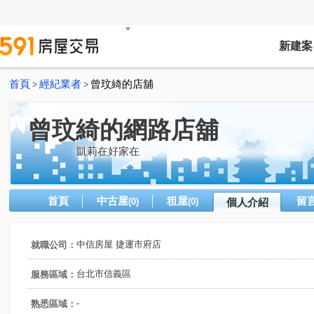
新建案
首頁
經紀業者
曾玟綺的店舖
>
>
曾玟綺的網路店舖
凱莉在好家在
首頁
中古屋
租屋
留
(0)
(0)
個人介紹
中信房屋 捷運市府店
就職公司：
台北市信義區
服務區域：
-
熟悉區域：