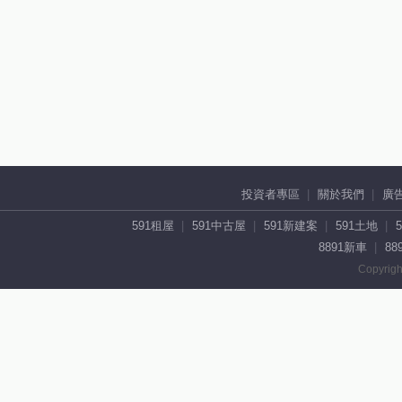
投資者專區
關於我們
廣
591租屋
591中古屋
591新建案
591土地
8891新車
88
Copyrigh