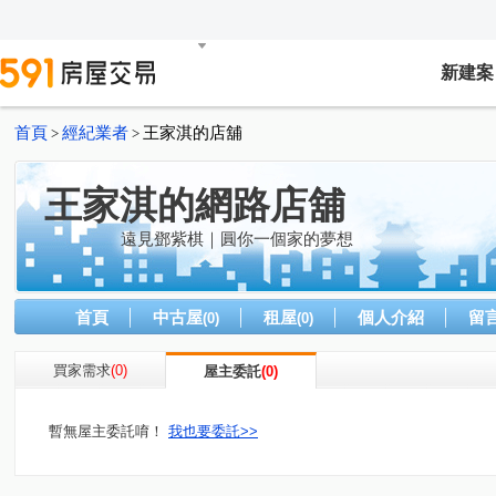
新建案
首頁
經紀業者
王家淇的店舖
>
>
王家淇的網路店舖
遠見鄧紫棋｜圓你一個家的夢想
首頁
中古屋
租屋
個人介紹
留
(0)
(0)
買家需求
(0)
屋主委託
(0)
暫無屋主委託唷！
我也要委託>>