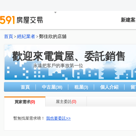
新建案
首頁
經紀業者
鄭佳欣的店舖
>
>
歡迎來電賞屋、委託銷售
永遠把客戶的事放第一位
首頁
中古屋
租屋
個人介紹
留
(38)
(3)
屋主委託
(0)
買家需求
(0)
暫無找屋需求唷！
我也要委託>>