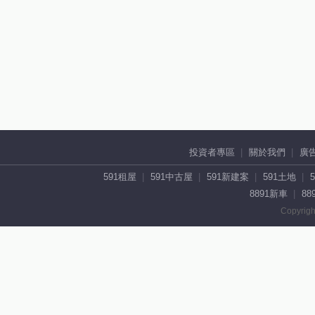
投資者專區
關於我們
廣
591租屋
591中古屋
591新建案
591土地
8891新車
88
Copyrigh