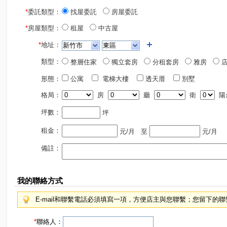
*
委託類型：
找屋委託
房屋委託
*
房屋類型：
租屋
中古屋
*
地址：
類型：
整層住家
獨立套房
分租套房
雅房
店
形態：
公寓
電梯大樓
透天厝
別墅
格局：
房
廳
衛
陽
坪數：
坪
租金：
元/月
至
元/月
備註：
我的聯絡方式
E-mail和聯繫電話必須填寫一項，方便店主與您聯繫；您留下的
*
聯絡人：