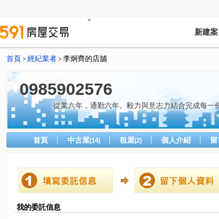
新建案
首頁
經紀業者
李炯齊的店舖
>
>
0985902576
從業六年，通勤六年。毅力與意志力結合完成每一
首頁
中古屋
租屋
個人介紹
留
(14)
(2)
我的委託信息