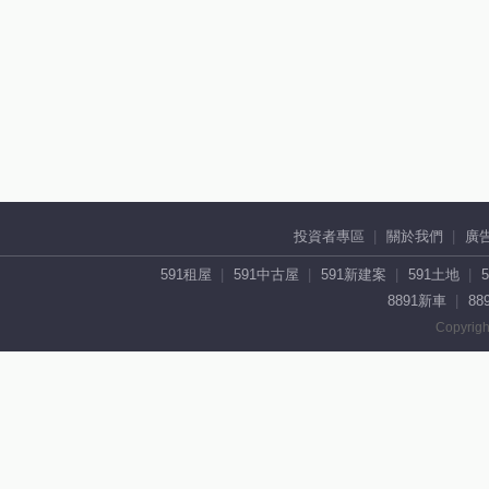
投資者專區
關於我們
廣
591租屋
591中古屋
591新建案
591土地
8891新車
88
Copyrigh