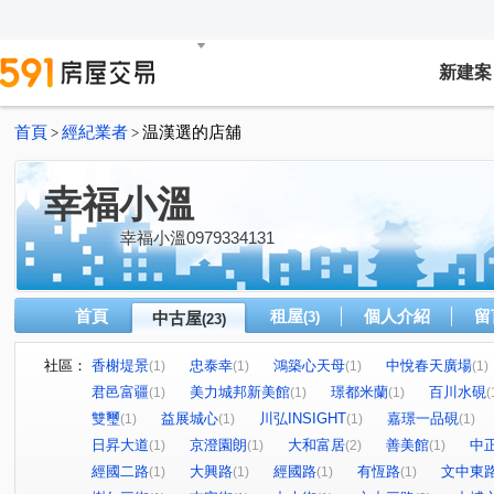
新建案
首頁
經紀業者
温漢選的店舖
>
>
幸福小溫
幸福小溫0979334131
首頁
租屋
個人介紹
留
中古屋
(3)
(23)
社區：
香榭堤景
忠泰幸
鴻築心天母
中悅春天廣場
(1)
(1)
(1)
(1)
君邑富疆
美力城邦新美館
璟都米蘭
百川水硯
(1)
(1)
(1)
(
雙璽
益展城心
川弘INSIGHT
嘉璟一品硯
(1)
(1)
(1)
(1)
日昇大道
京澄園朗
大和富居
善美館
中
(1)
(1)
(2)
(1)
經國二路
大興路
經國路
有恆路
文中東
(1)
(1)
(1)
(1)