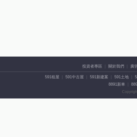
投資者專區
關於我們
廣
591租屋
591中古屋
591新建案
591土地
8891新車
88
Copyrigh