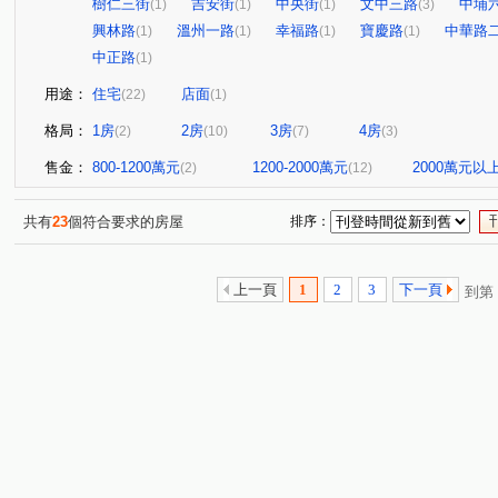
樹仁三街
吉安街
中央街
文中三路
中埔
(1)
(1)
(1)
(3)
興林路
溫州一路
幸福路
寶慶路
中華路
(1)
(1)
(1)
(1)
中正路
(1)
用途：
住宅
店面
(22)
(1)
格局：
1房
2房
3房
4房
(2)
(10)
(7)
(3)
售金：
800-1200萬元
1200-2000萬元
2000萬元以
(2)
(12)
共有
23
個符合要求的房屋
排序：
上一頁
1
2
3
下一頁
到第