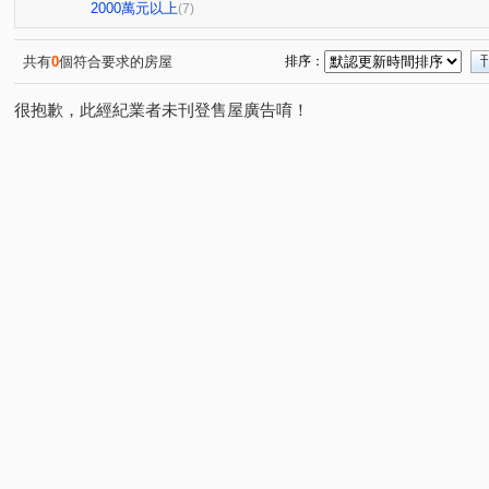
昭揚天賦
銘傳學苑
冠倫大國
興中街
永
(1)
(1)
(1)
(1)
2000萬元以上
(7)
龍昌路
環北路
龍和二街
龍城新村
成章
(1)
(1)
(1)
(1)
建國路
鳳吉一街
國信街
長春五路
領航
(1)
(1)
(1)
(1)
共有
0
個符合要求的房屋
排序：
向上路七段
永安路
華隆街
賦梅路
民享
(1)
(1)
(1)
(1)
很抱歉，此經紀業者未刊登售屋廣告唷！
永信路
民族路
元化路
龍岡路三段
和平
(1)
(1)
(1)
(1)
金橋路育仁段
正義路
民光東路
復興路
(1)
(1)
(1)
(1)
市中一路
金山街
大興路
龍城一街
陸光
(1)
(1)
(1)
(1)
富國路
春日路
明德路
大有路
(1)
(1)
(1)
(1)