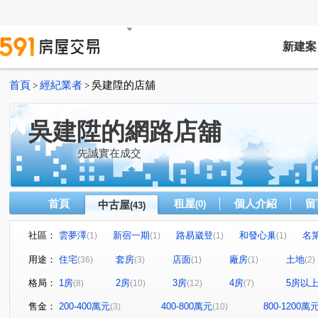
新建案
首頁
經紀業者
吳建陞的店舖
>
>
吳建陞的網路店舖
先誠實在成交
首頁
租屋
個人介紹
留
中古屋
(0)
(43)
社區：
雲夢澤
新宿一期
路易崴登
和發心巢
名
(1)
(1)
(1)
(1)
建國學苑
新潤幸福莊園
夢公園
愛上杜拜
(1)
(1)
(1)
(1)
用途：
住宅
套房
店面
廠房
土地
(36)
(3)
(1)
(1)
(2)
麗緻凱薩
宜誠馥悅
天麒宏竹
金時代
龍
(1)
(1)
(1)
(1)
格局：
1房
2房
3房
4房
5房以
(8)
(10)
(12)
(7)
小富翁大學城
樂購市
歐悅NO.7
臻愛加州
(1)
(1)
(1)
(1)
天河大樓
鴻築新巴黎
新捷市
陸光五村EFG區
(1)
(1)
(1)
(
售金：
200-400萬元
400-800萬元
800-1200萬
(3)
(10)