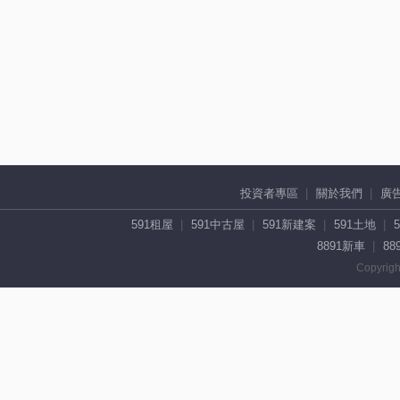
投資者專區
關於我們
廣
591租屋
591中古屋
591新建案
591土地
8891新車
88
Copyrigh