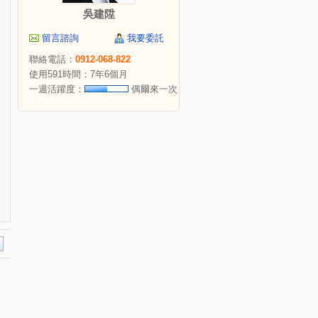
吳建陞
留言諮詢
我要委託
聯絡電話：
0912-068-822
使用591時間：7年6個月
一週活躍度：
偶爾來一次