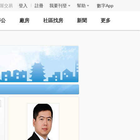
房屋交易
登入
註冊
我要刊登
幫助
數字App
辦公
廠房
社區找房
新聞
更多