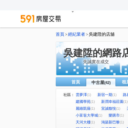
首頁
經紀業者
吳建陞的店舖
>
>
吳建陞的網路
先誠實在成交
首頁
租
中古屋
(42)
社區：
雲夢澤
新宿一期
路
(1)
(1)
建國學苑
新潤幸福莊園
(1)
(1)
麗緻凱薩
宜誠馥悅
(1)
(1)
小富翁大學城
樂購市
(1)
(1)
天河大樓
鴻築新巴黎
(1)
(1)