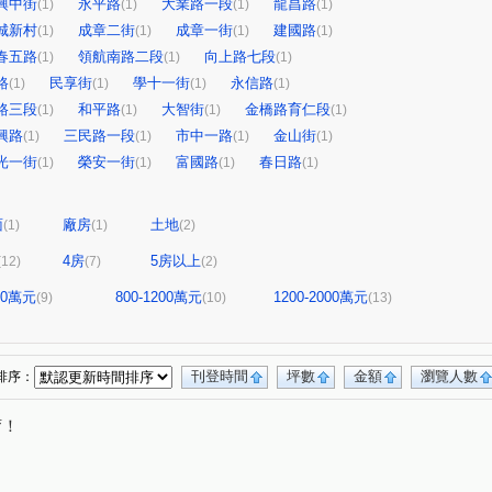
興中街
永平路
大業路一段
龍昌路
(1)
(1)
(1)
(1)
城新村
成章二街
成章一街
建國路
(1)
(1)
(1)
(1)
春五路
領航南路二段
向上路七段
(1)
(1)
(1)
路
民享街
學十一街
永信路
(1)
(1)
(1)
(1)
路三段
和平路
大智街
金橋路育仁段
(1)
(1)
(1)
(1)
興路
三民路一段
市中一路
金山街
(1)
(1)
(1)
(1)
光一街
榮安一街
富國路
春日路
(1)
(1)
(1)
(1)
面
廠房
土地
(1)
(1)
(2)
4房
5房以上
(12)
(7)
(2)
800萬元
800-1200萬元
1200-2000萬元
(9)
(10)
(13)
刊登時間
坪數
金額
瀏覽人數
排序：
唷！