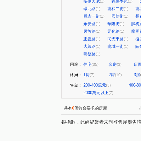
昭揚天賦
銘傳學苑
(1)
(1)
環北路
龍和二街
龍
(1)
(1)
鳳吉一街
國信街
長
(1)
(1)
永安路
華隆街
賦梅
(1)
(1)
民族路
元化路
龍岡
(1)
(1)
正義路
民光東路
復
(1)
(1)
大興路
龍城一街
陸
(1)
(1)
明德路
(1)
用途：
住宅
套房
店
(35)
(3)
格局：
1房
2房
3房
(7)
(10)
售金：
200-400萬元
400-
(3)
2000萬元以上
(7)
共有
0
個符合要求的房屋
很抱歉，此經紀業者未刊登售屋廣告