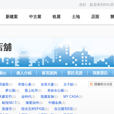
您好，歡迎來到591
新建案
中古屋
租屋
土地
店面
店舖
屋
個人介紹
留言諮詢
委託見證
我要委託
(0)
易崴登
和發心巢
名第大廈
太子鎮
隱藏部分社區
(1)
(1)
(1)
(1)
夢公園
愛上杜拜
美術水公園
(1)
(1)
(1)
天麒宏竹
金時代
龍騰富御
MY CASA
(1)
(1)
(1)
(1)
歐悅NO.7
臻愛加州
中國金典
(1)
(1)
(1)
新捷市
陸光五村EFG區
自立國宅E區
(1)
(1)
(1)