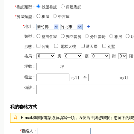
*
委託類型：
找屋委託
房屋委託
*
房屋類型：
租屋
中古屋
*
地址：
類型：
整層住家
獨立套房
分租套房
雅房
店
形態：
公寓
電梯大樓
透天厝
別墅
格局：
房
廳
衛
陽
坪數：
坪
租金：
元/月
至
元/月
備註：
我的聯絡方式
E-mail和聯繫電話必須填寫一項，方便店主與您聯繫；您留下的
*
聯絡人：