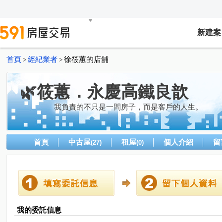
新建案
首頁
經紀業者
徐筱蕙的店舖
>
>
🌿筱蕙．永慶高鐵良歆
我負責的不只是一間房子，而是客戶的人生。
首頁
中古屋
租屋
個人介紹
留
(27)
(0)
我的委託信息