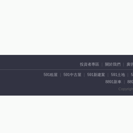
投資者專區
關於我們
廣
591租屋
591中古屋
591新建案
591土地
8891新車
88
Copyrigh