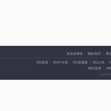
投資者專區
關於我們
廣
591租屋
591中古屋
591新建案
591土地
8891新車
88
Copyrigh