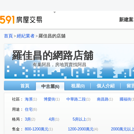
新建案
首頁
經紀業者
羅佳昌的店舖
>
>
羅佳昌的網路店舖
有巢阿昌，房地買賣找阿昌
首頁
租屋
個人介紹
留
中古屋
(0)
(6)
社區：
海濱
博愛街
中華路二段
南昌路
國福街
(1)
(1)
(1)
(1)
(
用途：
住宅
(6)
格局：
3房
4房
5房以上
(2)
(1)
(3)
售金：
800-1200萬元
1200-2000萬元
2000萬元以
(1)
(4)