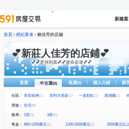
新建案
首頁
經紀業者
賴佳芳的店舖
>
>
💕新莊人佳芳的店鋪💕
💕💕坚持到底💕💕使命必達💕💕
首頁
租屋
個人介紹
留
中古屋
(0)
(8)
社區：
長安綠洲
崇利大吾蔚
一道彩虹
西湖園
(1)
(1)
(1)
(1)
禾蓮心家園
長安街
長興路
中和街
福壽
(1)
(1)
(1)
(1)
用途：
住宅
(8)
內湖路二段
中平路
公園一路
(1)
(1)
(1)
格局：
2房
3房
(3)
(5)
售金：
800-1200萬元
1200-2000萬元
2000萬元以
(2)
(1)