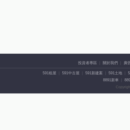
投資者專區
關於我們
廣
591租屋
591中古屋
591新建案
591土地
8891新車
88
Copyrigh