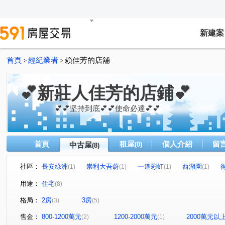
新建案
首頁
經紀業者
賴佳芳的店舖
>
>
💕新莊人佳芳的店鋪💕
💕💕坚持到底💕💕使命必達💕💕
首頁
租屋
個人介紹
留
中古屋
(0)
(8)
社區：
長安綠洲
崇利大吾蔚
一道彩虹
西湖園
(1)
(1)
(1)
(1)
禾蓮心家園
長安街
長興路
中和街
福壽
(1)
(1)
(1)
(1)
用途：
住宅
(8)
內湖路二段
中平路
公園一路
(1)
(1)
(1)
格局：
2房
3房
(3)
(5)
售金：
800-1200萬元
1200-2000萬元
2000萬元以
(2)
(1)