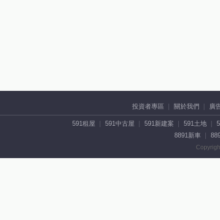
投資者專區
關於我們
廣
591租屋
591中古屋
591新建案
591土地
8891新車
88
Copyrigh