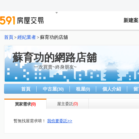
新建案
首頁
經紀業者
蘇育功的店舖
>
>
蘇育功的網路店舖
一次買賣~終身朋友~
首頁
中古屋
租屋
個人介紹
留
(30)
(0)
屋主委託
(0)
買家需求
(0)
暫無找屋需求唷！
我也要委託>>