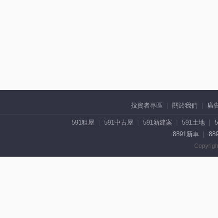
投資者專區
關於我們
廣
591租屋
591中古屋
591新建案
591土地
8891新車
88
Copyrigh