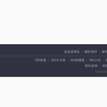
投資者專區
關於我們
廣
591租屋
591中古屋
591新建案
591土地
8891新車
88
Copyrigh