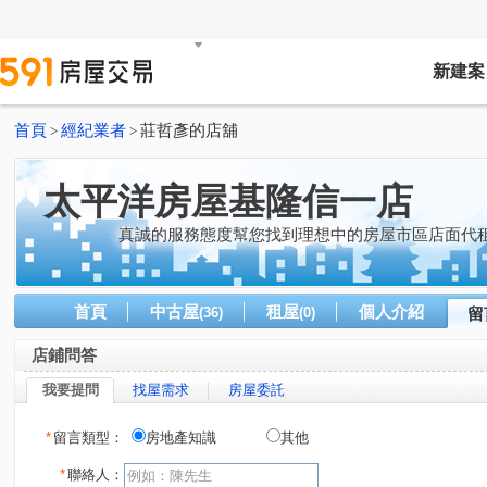
新建案
首頁
經紀業者
莊哲彥的店舖
>
>
太平洋房屋基隆信一店
真誠的服務態度幫您找到理想中的房屋市區店面代
首頁
中古屋
租屋
個人介紹
(36)
(0)
留
店鋪問答
我要提問
找屋需求
房屋委託
*
留言類型：
房地產知識
其他
*
聯絡人：