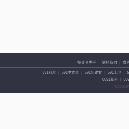
投資者專區
關於我們
廣
591租屋
591中古屋
591新建案
591土地
8891新車
88
Copyrigh