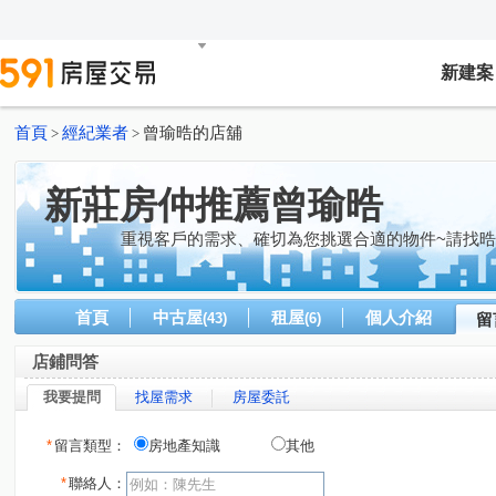
新建案
首頁
經紀業者
曾瑜晧的店舖
>
>
新莊房仲推薦曾瑜晧
重視客戶的需求、確切為您挑選合適的物件~請找
首頁
中古屋
租屋
個人介紹
(43)
(6)
留
店鋪問答
我要提問
找屋需求
房屋委託
*
留言類型：
房地產知識
其他
*
聯絡人：