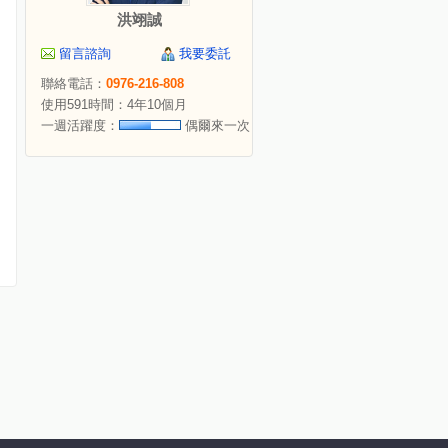
洪翊誠
留言諮詢
我要委託
聯絡電話：
0976-216-808
使用591時間：4年10個月
一週活躍度：
偶爾來一次