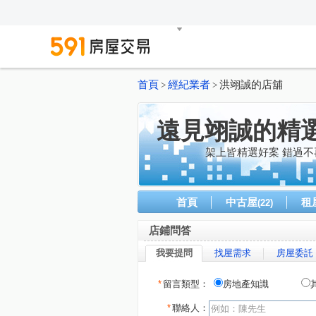
首頁
經紀業者
洪翊誠的店舖
>
>
遠見翊誠的精
架上皆精選好案 錯過不
首頁
中古屋
租
(22)
店鋪問答
我要提問
找屋需求
房屋委託
*
留言類型：
房地產知識
*
聯絡人：