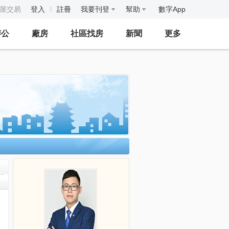
房屋交易
登入
註冊
我要刊登
幫助
數字App
辦公
廠房
社區找房
新聞
更多