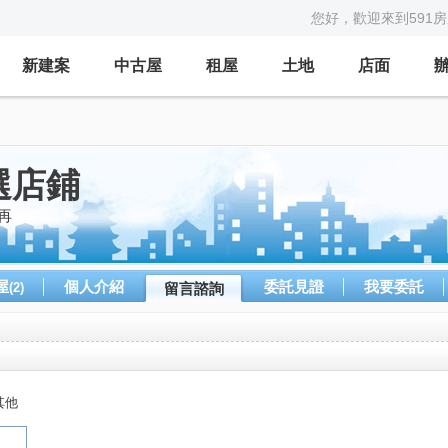
您好，歡迎來到591
新建案
中古屋
租屋
土地
店面
選店鋪
再
屋
個人介紹
委託見證
我要委託
(2)
留言諮詢
其他