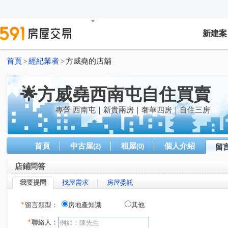
新建案
首頁
經紀業者
方威堯的店舖
>
>
🌟方威堯西南屯自住買賣
專營 西南屯｜新貴兩房｜奢華四房｜自住三房
首頁
中古屋
租屋
個人介紹
(2)
(0)
留
店鋪問答
我要提問
找屋需求
房屋委託
*
留言類型：
房地產知識
其他
*
聯絡人：