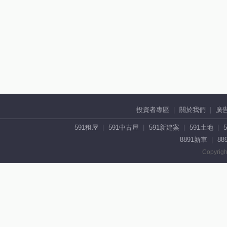
投資者專區
關於我們
廣
591租屋
591中古屋
591新建案
591土地
8891新車
88
Copyrigh