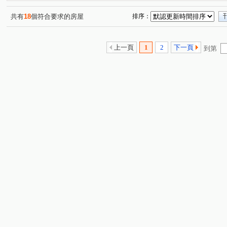
東新街
興南街
福德一路
內湖路一段
福
(1)
(1)
(1)
(1)
永吉路
(1)
共有
18
個符合要求的房屋
排序：
上一頁
1
2
下一頁
到第