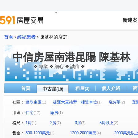
新建案
首頁
經紀業者
陳基林的店舖
>
>
中信房屋南港昆陽 陳基林
❖ 專業 ❖ 細心 ❖ 誠信 ❖
首頁
租屋
個人介紹
留
中古屋
(3)
(18)
社區：
達欣東匯
捷運大直站旁一樓雙車位
帛詩華
宜
(1)
(1)
(2)
鼎藏大硯二期
松江御苑
鼎藏大硯一期
捷運生
(1)
(1)
(1)
用途：
住宅
廠房
(17)
(1)
花都中國
生活大國
大直國家
南港國宅
(1)
(1)
(1)
(1)
格局：
1房
2房
3房
5房以上
(1)
(7)
(7)
(2)
捷運市政府站超值華廈
港東街
八德路四段
大
(1)
(1)
(1)
昆陽街
車路頭三路
青山一街
建國北路二段
(1)
(1)
(2)
(1)
售金：
800-1200萬元
1200-2000萬元
2000萬元以
(1)
(4)