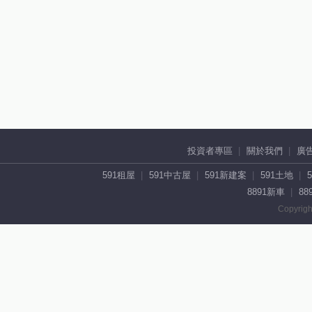
投資者專區
關於我們
廣
591租屋
591中古屋
591新建案
591土地
8891新車
88
Copyrigh