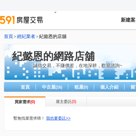
新建案
首頁
經紀業者
紀懿恩的店舖
>
>
紀懿恩的網路店舖
誠信交易，不賺價差，在地深耕，歡迎諮詢~
首頁
中古屋
租屋
個人介紹
留
(16)
(0)
屋主委託
(0)
買家需求
(0)
暫無找屋需求唷！
我也要委託>>