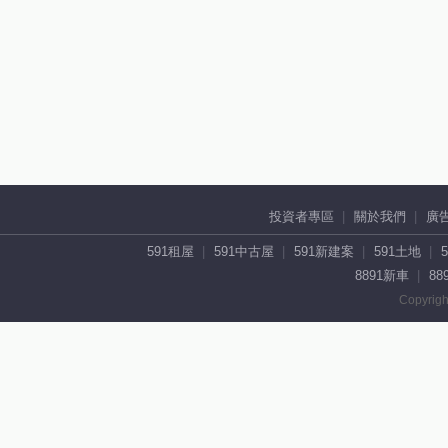
投資者專區
關於我們
廣
591租屋
591中古屋
591新建案
591土地
8891新車
88
Copyrigh