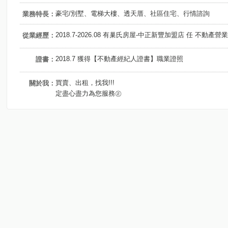
豪宅/別墅、電梯大樓、透天厝、社區住宅、行情諮詢
業務特長：
2018.7-2026.08 有巢氏房屋-中正新豐加盟店 任 不動產營
從業經歷：
2018.7 獲得【不動產經紀人證書】職業證照
證書：
買賣、出租，找我!!!
關於我：
定盡心盡力為您服務㊣