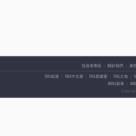
投資者專區
關於我們
廣
591租屋
591中古屋
591新建案
591土地
8891新車
88
Copyrigh