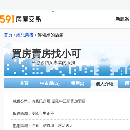
新建案
首頁
經紀業者
傅翊婷的店舖
>
>
買房賣房找小可
給您親切又專業的服務
首頁
中古屋
租屋
留
(52)
(1)
個人介紹
有巢氏房屋 基隆中正新豐加盟店
就職公司：
基隆市中正區
服務區域：
巴賽、信義城、悠活透天
熟悉區域：