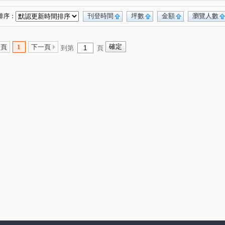
刊登時間
坪數
金額
瀏覽人數
排序：
一頁
1
下一頁
到第
頁