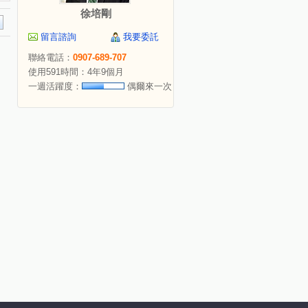
徐培剛
留言諮詢
我要委託
聯絡電話：
0907-689-707
使用591時間：4年9個月
一週活躍度：
偶爾來一次