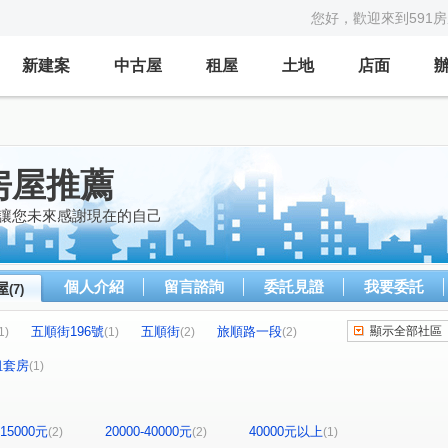
您好，歡迎來到591
新建案
中古屋
租屋
土地
店面
房屋推薦
 讓您未來感謝現在的自己
個人介紹
留言諮詢
委託見證
我要委託
屋
(7)
五順街196號
五順街
旅順路一段
顯示全部社區
1)
(1)
(2)
(2)
墩二街
(1)
租套房
(1)
-15000元
20000-40000元
40000元以上
(2)
(2)
(1)