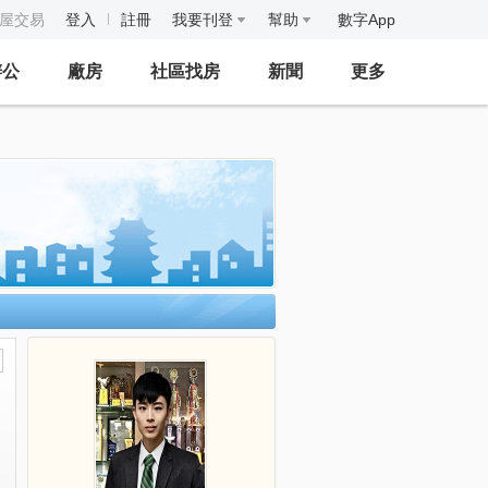
房屋交易
登入
註冊
我要刊登
幫助
數字App
辦公
廠房
社區找房
新聞
更多