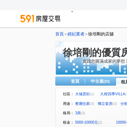
首頁
經紀業者
徐培剛的店舖
>
>
徐培剛的優質
實踐您圓滿成家的夢想
首頁
中古屋
(20)
租
社區：
大城雲杉
久樘四季VILLA
(1)
(
福科一街
富春路
大
(1)
(1)
用途：
整層住家
獨立套房
分
(3)
(3)
格局：
3房
(3)
租金：
5000-10000元
10000
(2)