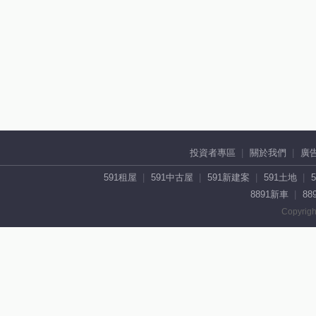
投資者專區
關於我們
廣
591租屋
591中古屋
591新建案
591土地
8891新車
88
Copyrigh