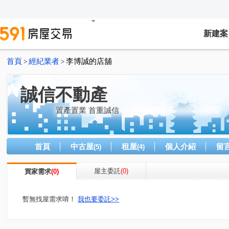
新建案
首頁
經紀業者
李博誠的店舖
>
>
誠信不動產
置產置業 首重誠信
首頁
中古屋
租屋
個人介紹
留
(5)
(4)
屋主委託
(0)
買家需求
(0)
暫無找屋需求唷！
我也要委託>>