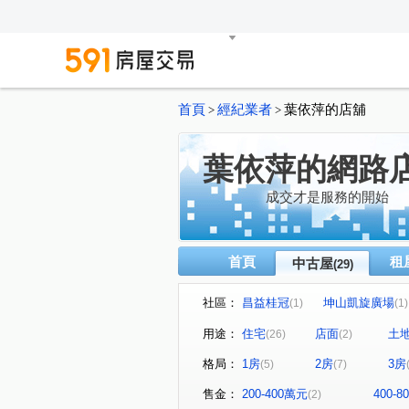
首頁
經紀業者
葉依萍的店舖
>
>
葉依萍的網路
成交才是服務的開始
首頁
租
中古屋
(29)
社區：
昌益桂冠
坤山凱旋廣場
(1)
(1)
承家2
梅竹山莊
大
(1)
(1)
用途：
住宅
店面
土
(26)
(2)
華清社區
煙波主人
(1)
(1)
格局：
1房
2房
3房
(5)
(7)
遠雄新未來
春福馥園
(1)
(1)
西大路
埔頂一路
中
(1)
(1)
售金：
200-400萬元
400-
(2)