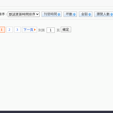
正義路
武陵路
明湖路
頂大埔
(1)
(1)
(2)
(1)
龍山西路
介壽一路
文山路
南大路
(2)
(1)
(1)
(1)
西大路
(1)
刊登時間
坪數
金額
瀏覽人數
排序：
1
2
3
下一頁
到第
頁