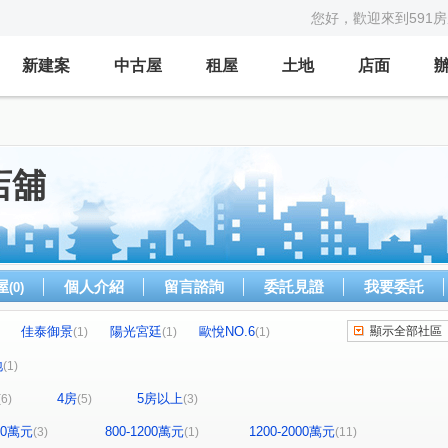
您好，歡迎來到591
新建案
中古屋
租屋
土地
店面
店舖
屋
個人介紹
留言諮詢
委託見證
我要委託
(0)
佳泰御景
陽光宮廷
歐悅NO.6
顯示全部社區
(1)
(1)
(1)
和富居
觀璞
歐悅NO.7
椰城大樓
(1)
(1)
(1)
(1)
地
(1)
愛凡斯
富宇擎天
大學至善
昌益大砌
(2)
(1)
(1)
(1)
4房
5房以上
(6)
(5)
(3)
湳雅街
培英街
竹光路
新光路
(1)
(1)
(1)
(1)
山路
中山三街
開元路
大學路
(1)
(1)
(1)
(1)
800萬元
800-1200萬元
1200-2000萬元
(3)
(1)
(11)