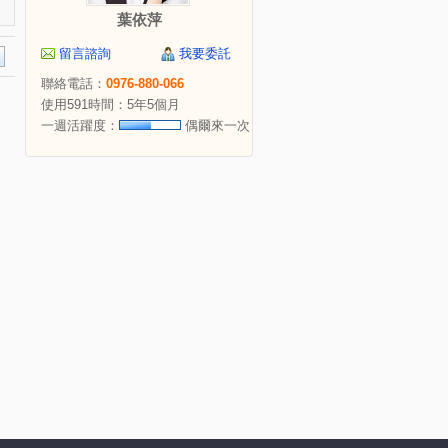
葉依萍
留言諮詢
我要委託
聯絡電話：
0976-880-066
使用591時間：5年5個月
一週活躍度：
偶爾來一次