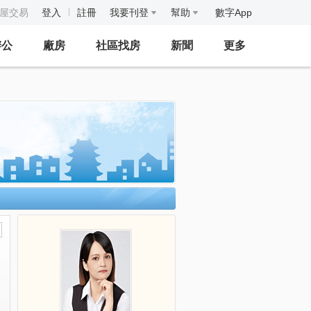
房屋交易
登入
註冊
我要刊登
幫助
數字App
辦公
廠房
社區找房
新聞
更多