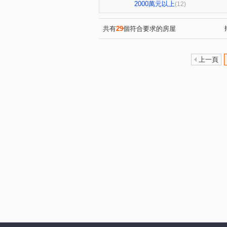
中華路二段
長春街
(1)
(1)
2000萬元以上
(12)
光華二街
光復路一段
(1)
(2)
文化一路
延平路一段
(1)
(1)
共有
29
個符合要求的房屋
上一頁