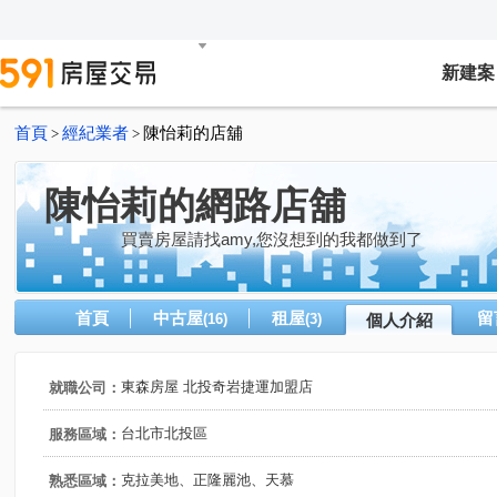
新建案
首頁
經紀業者
陳怡莉的店舖
>
>
陳怡莉的網路店舖
買賣房屋請找amy,您沒想到的我都做到了
首頁
中古屋
租屋
留
(16)
(3)
個人介紹
東森房屋 北投奇岩捷運加盟店
就職公司：
台北市北投區
服務區域：
克拉美地、正隆麗池、天慕
熟悉區域：