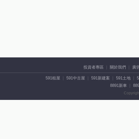
投資者專區
關於我們
廣
591租屋
591中古屋
591新建案
591土地
8891新車
88
Copyrigh