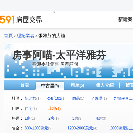
新建案
首頁
經紀業者
張雅芬的店舖
>
>
房事阿喵-太平洋雅芬
歡迎委託銷售 房產顧問
首頁
租屋
個人介紹
留
中古屋
(5)
(9)
社區：
新北郡
亞昕101
鉑晶
至善琚
九揚報喜二
(1)
(1)
(1)
(1)
陽光社區/麗園國宅
鉑晶
富國路一段
文化二路
(1)
(1)
(1)
用途：
住宅
土地
(1)
(7)
文化二路一段
文化三路二段
機捷路二段
復興
(1)
(1)
(1)
格局：
1房
2房
3房
4房
(1)
(1)
(3)
(3)
文化三路一段
麗園二街
民權路
(1)
(1)
(1)
售金：
800-1200萬元
1200-2000萬元
2000萬元以
(2)
(4)