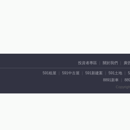
投資者專區
關於我們
廣
591租屋
591中古屋
591新建案
591土地
8891新車
88
Copyrigh