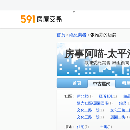
首頁
經紀業者
張雅芬的店舖
>
>
房事阿喵-太平
歡迎委託銷售 房產顧問
首頁
租
中古屋
(9)
社區：
新北郡
亞昕101
鉑
(1)
(1)
陽光社區/麗園國宅
鉑晶
(1)
(1
文化二路一段
文化三路二
(1)
文化三路一段
麗園二街
(1)
(1)
用途：
住宅
土地
(7)
(1)