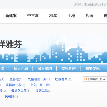
您好，歡迎來到591
新建案
中古屋
租屋
土地
店面
洋雅芬
屋
個人介紹
留言諮詢
委託見證
我要委託
(5)
晶
至善琚
九揚報喜二期
巴黎香頌
隱藏部分社區
(1)
(1)
(1)
(1)
富國路一段
文化二路二段
)
(1)
(1)
段
機捷路二段
復興二路
(1)
(1)
(1)
民權路
(1)