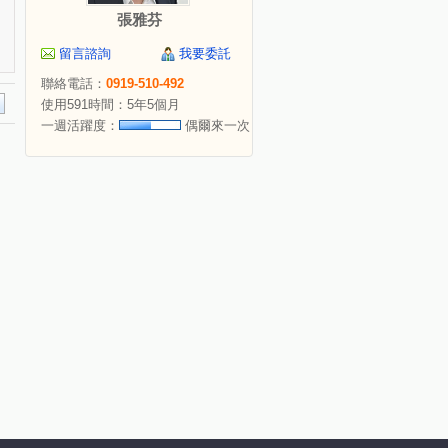
張雅芬
留言諮詢
我要委託
聯絡電話：
0919-510-492
使用591時間：5年5個月
一週活躍度：
偶爾來一次