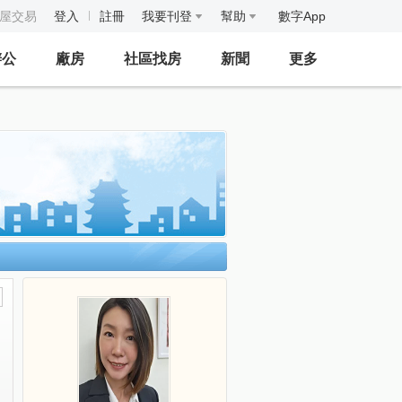
房屋交易
登入
註冊
我要刊登
幫助
數字App
辦公
廠房
社區找房
新聞
更多