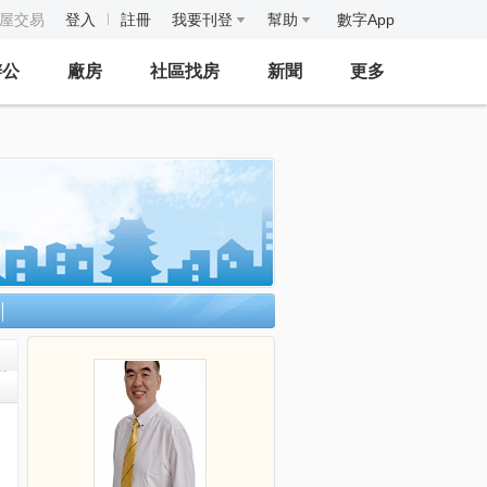
房屋交易
登入
註冊
我要刊登
幫助
數字App
辦公
廠房
社區找房
新聞
更多