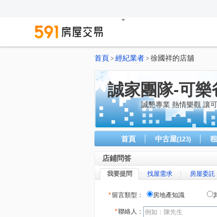
首頁
經紀業者
徐國祥的店舖
>
>
誠家團隊-可樂
誠懇專業 熱情樂觀 讓
首頁
中古屋
(123)
店鋪問答
我要提問
找屋需求
房屋委託
*
留言類型：
房地產知識
*
聯絡人：