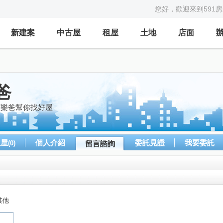
您好，歡迎來到591
新建案
中古屋
租屋
土地
店面
爸
可樂爸幫你找好屋
租屋
個人介紹
委託見證
我要委託
(0)
留言諮詢
其他