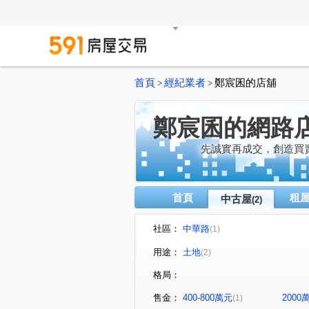
首頁
經紀業者
鄭宸囷的店舖
>
>
鄭宸囷的網路
先誠實再成交，創造買
首頁
租
中古屋
(2)
社區：
中華路
(1)
用途：
土地
(2)
格局：
售金：
400-800萬元
200
(1)