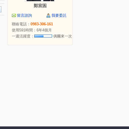
鄭宸囷
留言諮詢
我要委託
聯絡電話：
0983-306-161
使用591時間：6年4個月
一週活躍度：
偶爾來一次