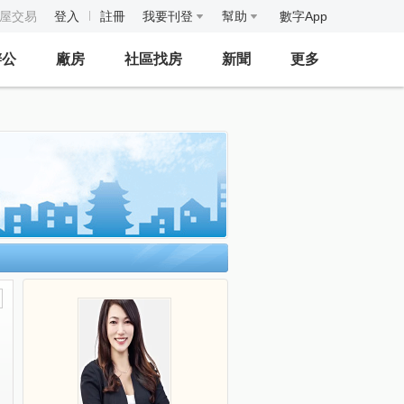
房屋交易
登入
註冊
我要刊登
幫助
數字App
辦公
廠房
社區找房
新聞
更多