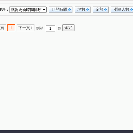
刊登時間
坪數
金額
瀏覽人數
排序：
一頁
1
下一頁
到第
頁