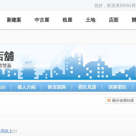
您好，歡迎來到591
新建案
中古屋
租屋
土地
店面
店舖
賣雙贏
屋
個人介紹
留言諮詢
委託見證
我要委託
(0)
顯示全部社區
0萬元以上
(1)