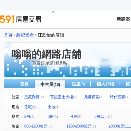
新建案
首頁
經紀業者
江欣怡的店舖
>
>
嗡嗡的網路店舖
買賣好屋請找嗡嗡
首頁
租屋
個人介紹
留
中古屋
(3)
(10)
社區：
皇苑御寶
百星爵士大樓
凡爾賽宮
時代富豪
(1)
(1)
(1)
(1)
都市麗晶大廈
明誠大道東大廈
旗南一路
美術
(1)
(1)
(1)
用途：
住宅
土地
(9)
(1)
新昌街
立忠路
正心街
翠華路
美術東七
(1)
(1)
(1)
(1)
格局：
2房
3房
4房
5房以上
(1)
(5)
(2)
(1)
明誠一路
(1)
售金：
800-1200萬元
1200-2000萬元
2000萬元以
(5)
(1)