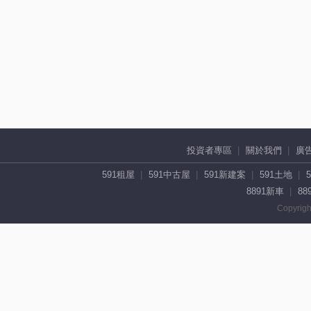
投資者專區
關於我們
廣
591租屋
591中古屋
591新建案
591土地
8891新車
88
Copyrigh