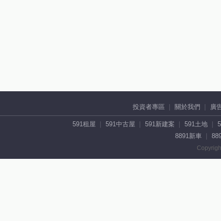
投資者專區
關於我們
廣
591租屋
591中古屋
591新建案
591土地
8891新車
88
Copyrigh