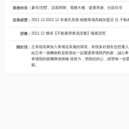
豪宅/別墅、店面商辦、電梯大樓、捷運周邊、社區住宅
業務特長：
2021.12-2022.12 有巢氏房屋-桃園青埔高鐵加盟店 任 不
從業經歷：
2021.12 獲得【不動產營業員證書】職業證照
證書：
正有很高興加入青埔這美麗的環境，有很多好朋友也想遷入
關於我：
給正有一個機會歡迎新朋友一起愛護青埔我們的家，誠心希
青埔我的家團隊很積極.很努力，用熱忱的心，經營每一份
願。