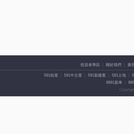
投資者專區
關於我們
廣
591租屋
591中古屋
591新建案
591土地
8891新車
88
Copyrigh