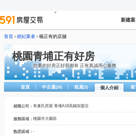
新建案
首頁
經紀業者
楊正有的店舖
>
>
桃園青埔正有好房
您要的好房正好我都有 正有真誠用心服務
首頁
中古屋
租屋
留
(26)
(5)
個人介紹
有巢氏房屋 青埔A18高鐵加盟店
就職公司：
桃園市大園區
服務區域：
-
熟悉區域：