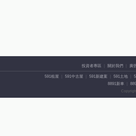
投資者專區
關於我們
廣
591租屋
591中古屋
591新建案
591土地
8891新車
88
Copyrigh