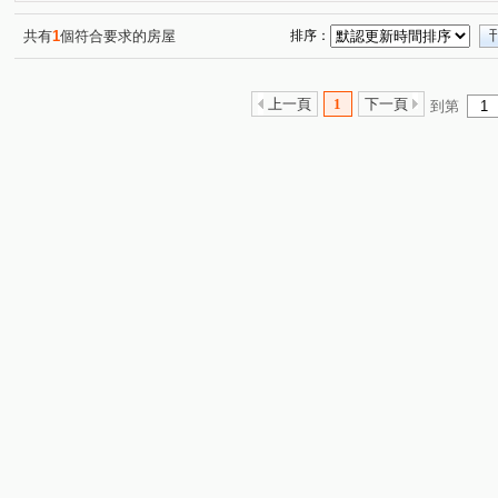
力霸國鼎大廈
詠大直
新明路
康寧路一段
(1)
(1)
(1)
(2)
星雲街
成功路五段
康寧路三段
成功路四段
(4)
(1)
(3)
(2)
共有
1
個符合要求的房屋
排序：
新豐街
行善路
新台五路二段
明水路
陽
(1)
(2)
(1)
(1)
向陽路
康樂街
內湖路一段
樟樹二路
成
(1)
(1)
(1)
(1)
上一頁
1
下一頁
到第
中山路二段
福山街
文湖街
(1)
(1)
(1)