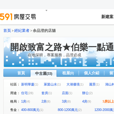
新建案
首頁
經紀業者
余品澄的店舖
>
>
開啟致富之路★伯樂一點通
在地深耕，專案服務，品澄必成
首頁
租屋
個人介紹
留
中古屋
(0)
(33)
社區：
新明華廈
萊茵山水
大湖優境
麗景
湖山
(1)
(1)
(1)
(1)
昇陽之道
瓏山林藝術館
美樹
國泰沐善
(1)
(1)
(1)
(1)
用途：
住宅
套房
店面
辦公
(28)
(1)
(1)
(2)
忠泰進行曲
大湖公園家
輝煌世紀
陽光花束
(1)
(1)
(1)
(1)
格局：
1房
2房
3房
4房
5房以
(4)
(8)
(8)
(9)
錦和麗園
陽光水岸
綠大地
時間之外
城
(1)
(1)
(1)
(1)
福邸龍門A區
達仁
華隆經貿
中研首席
坤
(1)
(1)
(1)
(1)
售金：
400-800萬元
800-1200萬元
1200-2000
(1)
(2)