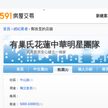
新建案
首頁
經紀業者
鄭孜旻的店舖
>
>
有巢氏花蓮中華明星團隊
買房賣房安心建立一個家
首頁
中古屋
個人介紹
留
(0)
租屋
(1)
社區：
中山路
(1)
用途：
獨立套房
(1)
格局：
租金：
5000-10000元
(1)