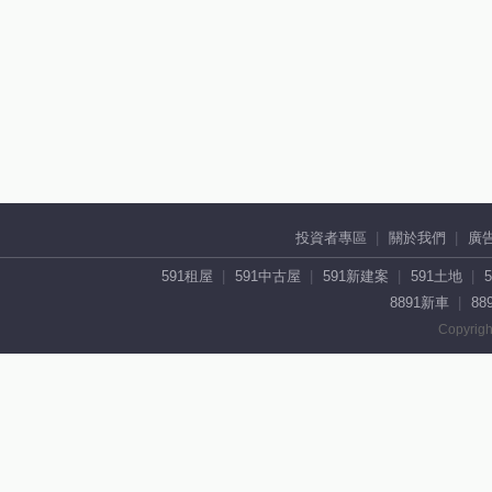
投資者專區
關於我們
廣
591租屋
591中古屋
591新建案
591土地
8891新車
88
Copyrigh