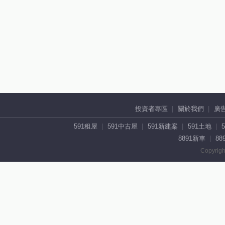
投資者專區
關於我們
廣
591租屋
591中古屋
591新建案
591土地
8891新車
88
Copyrigh