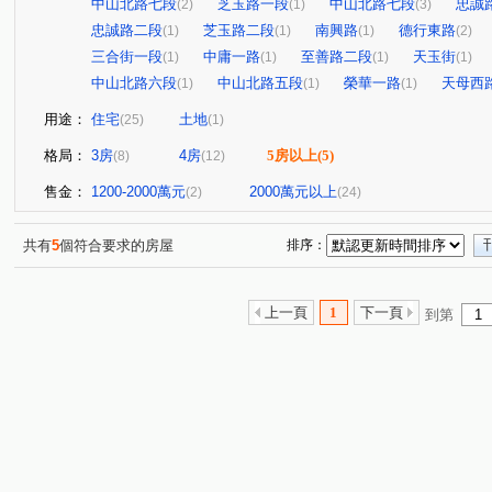
中山北路七段
芝玉路一段
中山北路七段
忠誠
(2)
(1)
(3)
忠誠路二段
芝玉路二段
南興路
德行東路
(1)
(1)
(1)
(2)
三合街一段
中庸一路
至善路二段
天玉街
(1)
(1)
(1)
(1)
中山北路六段
中山北路五段
榮華一路
天母西
(1)
(1)
(1)
用途：
住宅
土地
(25)
(1)
格局：
3房
4房
5房以上
(5)
(8)
(12)
售金：
1200-2000萬元
2000萬元以上
(2)
(24)
共有
5
個符合要求的房屋
排序：
上一頁
1
下一頁
到第