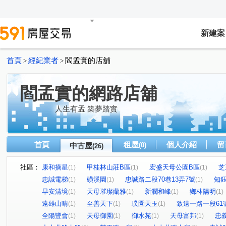
新建案
首頁
經紀業者
閻孟實的店舖
>
>
閻孟實的網路店舖
人生有孟 築夢踏實
首頁
租屋
個人介紹
留
中古屋
(0)
(26)
社區：
康和摘星
甲桂林山莊B區
宏盛天母公園B區
芝
(1)
(1)
(1)
忠誠電梯
磺溪園
忠誠路二段70巷13弄7號
知
(1)
(1)
(1)
早安清境
天母璀璨蘭雅
新潤和峰
鄉林陽明
(1)
(1)
(1)
(1)
遠雄山晴
至善天下
璞園天玉
致遠一路一段61
(1)
(1)
(1)
全陽豐會
天母御園
御水苑
天母富邦
忠
(1)
(1)
(1)
(1)