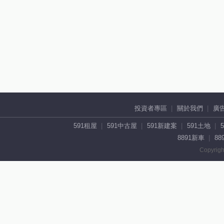
投資者專區
關於我們
廣
591租屋
591中古屋
591新建案
591土地
8891新車
88
Copyrigh