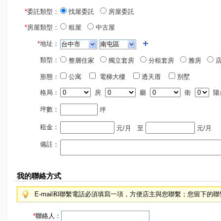
*
委託類型：
找屋委託
房屋委託
*
房屋類型：
租屋
中古屋
*
地址：
類型：
整層住家
獨立套房
分租套房
雅房
店
形態：
公寓
電梯大樓
透天厝
別墅
格局：
房
廳
衛
陽
坪數：
坪
租金：
元/月
至
元/月
備註：
我的聯絡方式
E-mail和聯繫電話必須填寫一項，方便店主與您聯繫；您留下的
*
聯絡人：