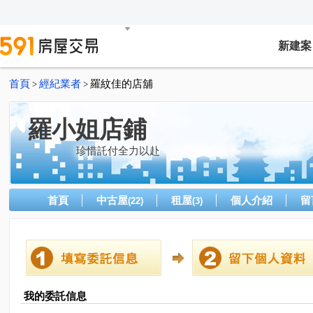
新建案
首頁
經紀業者
羅紋佳的店舖
>
>
羅小姐店鋪
珍惜託付全力以赴
首頁
中古屋
租屋
個人介紹
留
(22)
(3)
我的委託信息