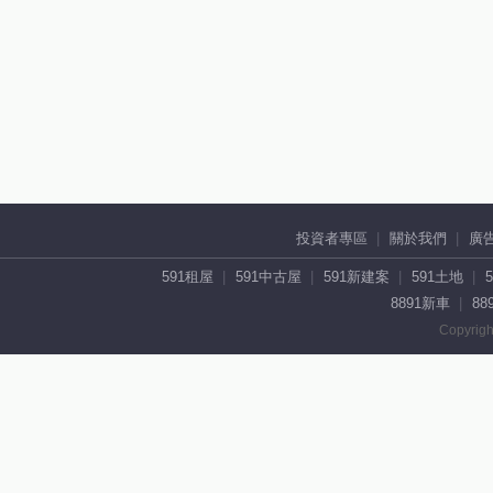
投資者專區
關於我們
廣
591租屋
591中古屋
591新建案
591土地
8891新車
88
Copyrigh