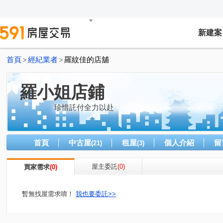
新建案
首頁
經紀業者
羅紋佳的店舖
>
>
羅小姐店鋪
珍惜託付全力以赴
首頁
中古屋
租屋
個人介紹
留
(21)
(3)
屋主委託
(0)
買家需求
(0)
暫無找屋需求唷！
我也要委託>>