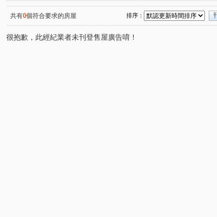
承德路七段
淡金路
民族路
民權路
民義
(1)
(1)
(1)
(1)
福國路
美德街
知行路
立農街一段
紹興
(1)
(1)
(1)
(1)
共有
0
個符合要求的房屋
排序：
很抱歉，此經紀業者未刊登售屋廣告唷！