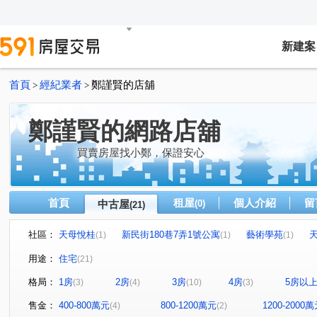
新建案
首頁
經紀業者
鄭謹賢的店舖
>
>
鄭謹賢的網路店舖
買賣房屋找小鄭，保證安心
首頁
租屋
個人介紹
留
中古屋
(0)
(21)
社區：
天母悅桂
新民街180巷7弄1號公寓
藝術學苑
(1)
(1)
(1)
有德花園新城
"大杰士林閤"
天璽
力方飛
(1)
(1)
(1)
(1)
用途：
住宅
(21)
春天悅灣
水景匯
"28年低總價公寓"
復旦路17
(1)
(1)
(1)
格局：
1房
2房
3房
4房
5房以
(3)
(4)
(10)
(3)
"石牌公寓二樓"
仁愛旭
富升關渡
中山北路七
(1)
(1)
(1)
自立路
忠誠路一段
尊賢街
中央北路四段
(2)
(1)
(1)
(1)
售金：
400-800萬元
800-1200萬元
1200-2000
(4)
(2)