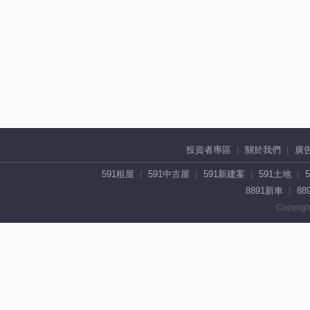
投資者專區
關於我們
廣
591租屋
591中古屋
591新建案
591土地
8891新車
88
Copyrigh