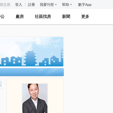
房屋交易
登入
註冊
我要刊登
幫助
數字App
辦公
廠房
社區找房
新聞
更多