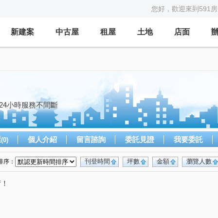
您好，歡迎來到591
新建案
中古屋
租屋
土地
店面
24小時服務不間斷
屋
個人介紹
留言諮詢
委託見證
我要委託
(0)
刊登時間
坪數
金額
瀏覽人數
排序：
唷！