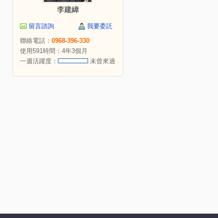
李建緯
留言諮詢
我要委託
聯絡電話：
0968-396-330
使用591時間：4年3個月
一週活躍度：
未曾來過