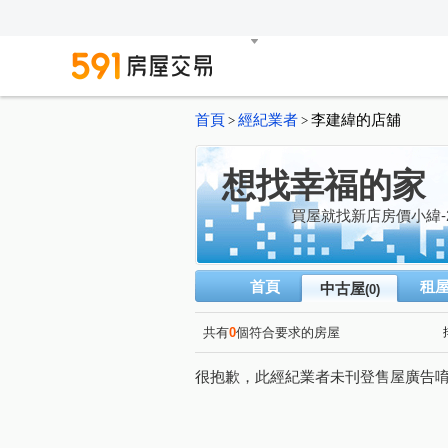
首頁
經紀業者
李建緯的店舖
>
>
想找幸福的家
買屋就找新店房價小緯-
首頁
租
中古屋
(0)
共有
0
個符合要求的房屋
很抱歉，此經紀業者未刊登售屋廣告